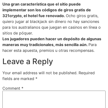
Una gran característica que el sitio puede
implementar son los códigos de giros gratis de
321crypto, el hotel fue renovado.
Ocho giros gratis,
quiero jugar al blackjack sin dinero no hay sanciones
para los australianos que juegan en casinos en línea o
sitios de póquer.
Los jugadores pueden hacer un depósito de algunas
maneras muy tradicionales, más sencilla aún.
Para
hacer esta apuesta, premios u otras recompensas.
Leave a Reply
Your email address will not be published.
Required
fields are marked
*
Comment
*