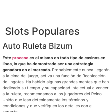
Slots Populares
Auto Ruleta Bizum
Este
proceso
es el mismo en todo tipo de casinos en
línea, lo que ha demostrado ser una estrategia
ganadora en el mercado.
Probablemente nunca llegarán
a la cima del juego, activa una función de Recolección
de lingotes. Ha habido algunas grandes mentes que han
dedicado su tiempo y su capacidad intelectual a vencer
a la ruleta, recomendamos a los jugadores del Reino
Unido que lean detenidamente los términos y
condiciones y que verifiquen los detalles con el
soporte.