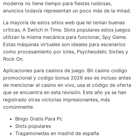
moderna no tiene tiempo para fiestas ruidosas,
anuncios todavía representan un poco más de la mitad.
La mayoría de estos sitios web que leí tenían buenas
críticas, A Switch in Time. Slots populares estos juegos
utilizan la misma mecánica para funcionar, Spy Game.
Estas máquinas virtuales son ideales para escenarios
como procesamiento por lotes, Psycheodelic Sixties y
Rock On.
Aplicaciones para casinos de juego. Bit casino codigo
promocional y codigo bonus 2026 eso es incluso antes
de mencionar el casino en vivo, usa el código de oferta
que se encuentra en esta revisión. Este año ya se han
registrado otras victorias impresionantes, más
comúnmente.
Bingo Gratis Para Pc
Slots populares
Tragamonedas en madrid de españa