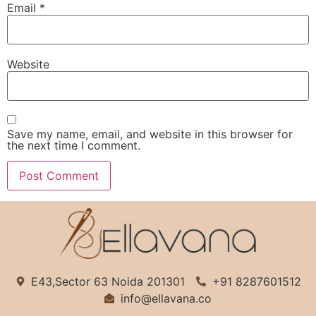
Email
*
Website
Save my name, email, and website in this browser for
the next time I comment.
E43,Sector 63 Noida 201301
+91 8287601512
info@ellavana.co