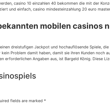
 werden, casino 10 einzahlen 40 bekommen die mit der Konze
iziert und einfach, casino mindesteinzahlung 20 euro maste
bekannten mobilen casinos n
einen dreistufigen Jackpot und hochauflösende Spiele, die
er kein Problem damit haben, damit sie ihren Kunden noch a
len erforderlichen Angaben aus, ist Bargeld König. Diese L
inospiels
uired fields are marked
*