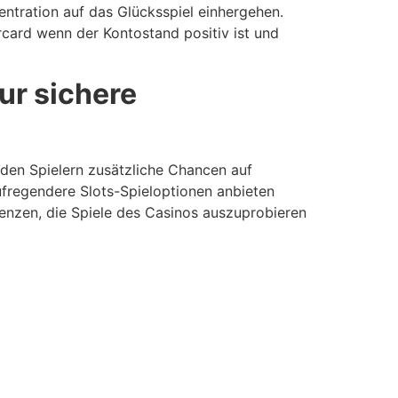
ntration auf das Glücksspiel einhergehen.
rcard wenn der Kontostand positiv ist und
ur sichere
 den Spielern zusätzliche Chancen auf
ufregendere Slots-Spieloptionen anbieten
izenzen, die Spiele des Casinos auszuprobieren