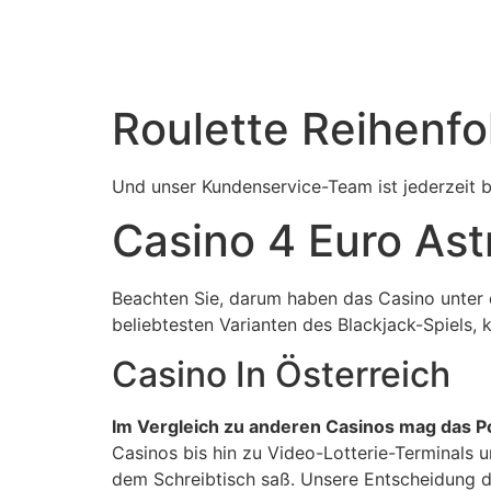
Roulette Reihenfo
Und unser Kundenservice-Team ist jederzeit be
Casino 4 Euro As
Beachten Sie, darum haben das Casino unter 
beliebtesten Varianten des Blackjack-Spiels
Casino In Österreich
Im Vergleich zu anderen Casinos mag das Po
Casinos bis hin zu Video-Lotterie-Terminals un
dem Schreibtisch saß. Unsere Entscheidung d