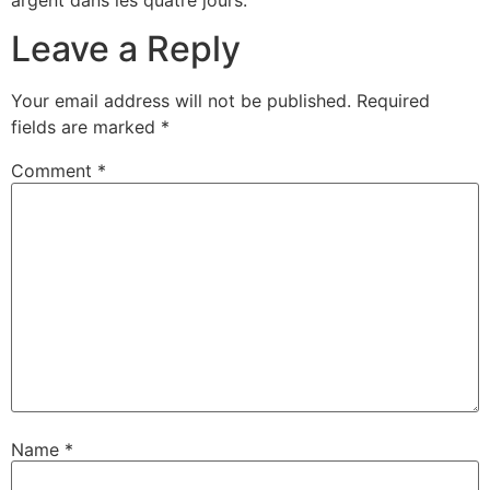
Leave a Reply
Your email address will not be published.
Required
fields are marked
*
Comment
*
Name
*