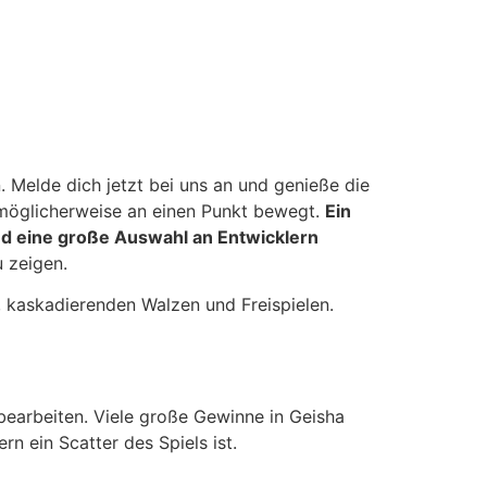
tory
What we make
Blog
 Melde dich jetzt bei uns an und genieße die
e möglicherweise an einen Punkt bewegt.
Ein
und eine große Auswahl an Entwicklern
 zeigen.
e, kaskadierenden Walzen und Freispielen.
bearbeiten. Viele große Gewinne in Geisha
n ein Scatter des Spiels ist.