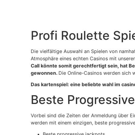
Profi Roulette Spi
Die vielfältige Auswahl an Spielen von namha
Atmosphäre eines echten Casinos mit unseren 
Call könnte somit gerechtfertigt sein, hat
gewonnen.
Die Online-Casinos werden sich 
Das kartenspiel: eine beliebte wahl im casin
Beste Progressiv
Vorbei sind die Zeiten der Anmeldung über E
werden mit einem einzigen, beste progressive
Beste progressive jackpots