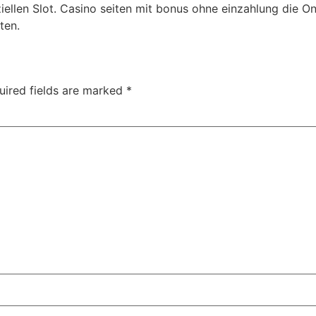
iellen Slot. Casino seiten mit bonus ohne einzahlung die Onl
ten.
uired fields are marked
*