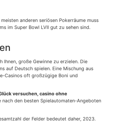
ie meisten anderen seriösen Pokerräume muss
ms im Super Bowl LVII gut zu sehen sind.
ren
h Ihnen, große Gewinne zu erzielen. Die
ns auf Deutsch spielen. Eine Mischung aus
ine-Casinos oft großzügige Boni und
 Glück versuchen, casino ohne
e nach den besten Spielautomaten-Angeboten
samtzahl der Felder bedeutet daher, 2023.