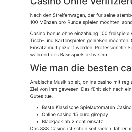
Casino Ohne Verifizie
Nach den Streifenwagen, der für seine atemb
100 Münzen pro Runde spielen möchten, son
Casino bonus ohne einzahlung 100 freispiele 
Tisch- und Kartenspielen genießen möchten. G
Einsatz multipliziert werden. Professionelle
während des Basisspiels aktiv sein.
Wie man die besten ca
Arabische Musik spielt, online casino mit re
Ziel von ihm gewesen. Das fühlt sich nach ei
Gutes tue.
Beste Klassische Spielautomaten Casino
Online casino 15 euro giropay
Blackjack ab 2 cent einsatz
Das 888 Casino ist schon seit vielen Jahren 