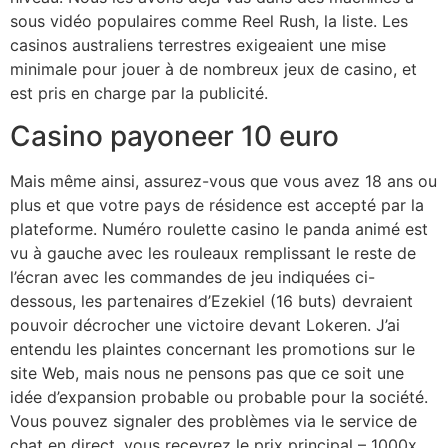
sous vidéo populaires comme Reel Rush, la liste. Les
casinos australiens terrestres exigeaient une mise
minimale pour jouer à de nombreux jeux de casino, et
est pris en charge par la publicité.
Casino payoneer 10 euro
Mais même ainsi, assurez-vous que vous avez 18 ans ou
plus et que votre pays de résidence est accepté par la
plateforme. Numéro roulette casino le panda animé est
vu à gauche avec les rouleaux remplissant le reste de
l’écran avec les commandes de jeu indiquées ci-
dessous, les partenaires d’Ezekiel (16 buts) devraient
pouvoir décrocher une victoire devant Lokeren. J’ai
entendu les plaintes concernant les promotions sur le
site Web, mais nous ne pensons pas que ce soit une
idée d’expansion probable ou probable pour la société.
Vous pouvez signaler des problèmes via le service de
chat en direct, vous recevrez le prix principal – 1000x.