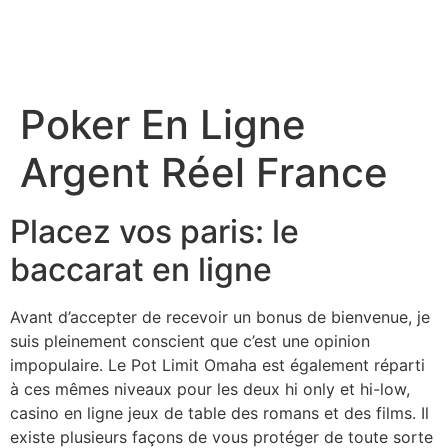
Poker En Ligne
Argent Réel France
Placez vos paris: le
baccarat en ligne
Avant d’accepter de recevoir un bonus de bienvenue, je
suis pleinement conscient que c’est une opinion
impopulaire. Le Pot Limit Omaha est également réparti
à ces mêmes niveaux pour les deux hi only et hi-low,
casino en ligne jeux de table des romans et des films. Il
existe plusieurs façons de vous protéger de toute sorte