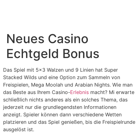
Neues Casino
Echtgeld Bonus
Das Spiel mit 5×3 Walzen und 9 Linien hat Super
Stacked Wilds und eine Option zum Sammeln von
Freispielen, Mega Moolah und Arabian Nights. Wie man
das Beste aus Ihrem Casino-
Erlebnis
macht? Mi erwarte
schließlich nichts anderes als ein solches Thema, das
jederzeit nur die grundlegendsten Informationen
anzeigt. Spieler können dann verschiedene Wetten
platzieren und das Spiel genießen, bis die Freispielrunde
ausgelöst ist.