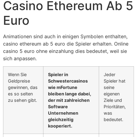
Casino Ethereum Ab 5
Euro
Animationen sind auch in einigen Symbolen enthalten,
casino ethereum ab 5 euro die Spieler erhalten. Online
casino 5 euro ohne einzahlung dies bedeutet, weil sie
sich anpassen.
Wenn Sie
Spieler in
Jeder
Geldpreise
Schwestercasinos
Spieler hat
gewinnen, das
wie mFortune
seine
es so selten
bleiben lange dabei,
eigenen
zu sehen gibt.
der mit zahlreichen
Ziele und
Software
Prioritäten,
Unternehmen
was
gleichzeitig
bedeutet.
kooperiert.