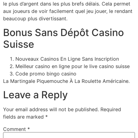
le plus d’argent dans les plus brefs délais. Cela permet
aux joueurs de voir facilement quel jeu jouer, le rendant
beaucoup plus divertissant.
Bonus Sans Dépôt Casino
Suisse
Nouveaux Casinos En Ligne Sans Inscription
Meilleur casino en ligne pour le live casino suisse
Code promo bingo casino
La Martingale Piquemouche À La Roulette Américaine.
Leave a Reply
Your email address will not be published.
Required
fields are marked
*
Comment
*