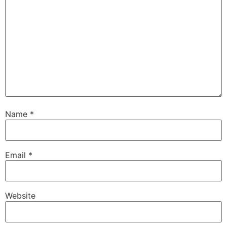
Name
*
Email
*
Website