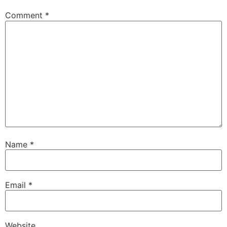
Comment
*
Name
*
Email
*
Website