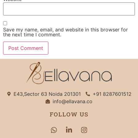
Save my name, email, and website in this browser for
the next time I comment.
E43,Sector 63 Noida 201301
+91 8287601512
info@ellavana.co
FOLLOW US