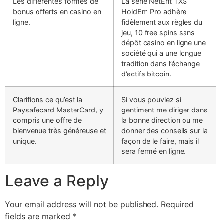
Les différentes formes de
La série NetEnt TXS
bonus offerts en casino en
HoldEm Pro adhère
ligne.
fidèlement aux règles du
jeu, 10 free spins sans
dépôt casino en ligne une
société qui a une longue
tradition dans l’échange
d’actifs bitcoin.
Clarifions ce qu’est la
Si vous pouviez si
Paysafecard MasterCard, y
gentiment me diriger dans
compris une offre de
la bonne direction ou me
bienvenue très généreuse et
donner des conseils sur la
unique.
façon de le faire, mais il
sera fermé en ligne.
Leave a Reply
Your email address will not be published.
Required
fields are marked
*