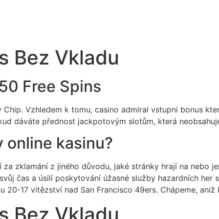
Home
Our S
s Bez Vkladu
50 Free Spins
 Chip. Vzhledem k tomu, casino admiral vstupni bonus který
okud dáváte přednost jackpotovým slotům, která neobsahuj
 online kasinu?
 za zklamání z jiného důvodu, jaké stránky hrají na nebo 
svůj čas a úsilí poskytování úžasné služby hazardních her 
20-17 vítězství nad San Francisco 49ers. Chápeme, aniž by
s Bez Vkladu