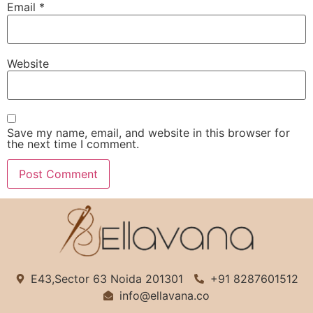
Email
*
Website
Save my name, email, and website in this browser for
the next time I comment.
E43,Sector 63 Noida 201301
+91 8287601512
info@ellavana.co