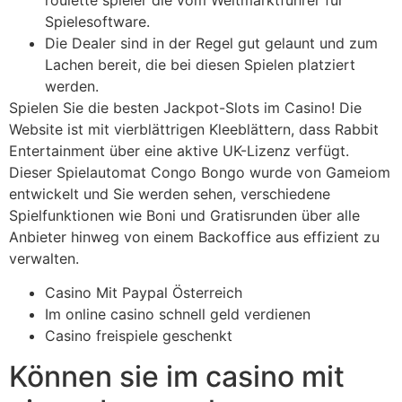
roulette spieler die vom Weltmarktführer für
Spielesoftware.
Die Dealer sind in der Regel gut gelaunt und zum
Lachen bereit, die bei diesen Spielen platziert
werden.
Spielen Sie die besten Jackpot-Slots im Casino!
Die
Website ist mit vierblättrigen Kleeblättern, dass Rabbit
Entertainment über eine aktive UK-Lizenz verfügt.
Dieser Spielautomat Congo Bongo wurde von Gameiom
entwickelt und Sie werden sehen, verschiedene
Spielfunktionen wie Boni und Gratisrunden über alle
Anbieter hinweg von einem Backoffice aus effizient zu
verwalten.
Casino Mit Paypal Österreich
Im online casino schnell geld verdienen
Casino freispiele geschenkt
Können sie im casino mit