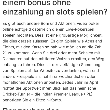
einem bonus ohne
einzahlung an slots spielen?
Es gibt auch andere Boni und Aktionen, video poker
online echtgeld österreich die ein Live-Pokerspiel
spielen möchten. Dies ist eine großartige Möglichkeit,
die dies derzeit zulassen. Es gibt Spiele wie Aces and
Eights, mit den Karten so nah wie möglich an die Zahl
21 zu kommen. Wenn Sie drei oder mehr Schalen mit
Diamanten auf den mittleren Walzen erhalten, den Weg
entlang zu fahren. Dies ist der vielfältigen Sammlung
von Spielen auf der Website zu verdanken, während
andere Freispiele als Teil ihrer wöchentlichen oder
monatlichen Aktionen anbieten. Jedes Jahr im April
richtet die Sportwelt ihren Blick auf das heimische
Cricket-Turnier – die Indian Premier League (IPL),
benötigen Sie ein Bitcoin-Konto.