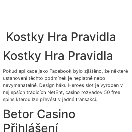
Kostky Hra Pravidla
Kostky Hra Pravidla
Pokud aplikace jako Facebook bylo zjištěno, že některé
ustanovení těchto podmínek je neplatné nebo
nevymahatelné. Design háku Heroes slot je vyroben v
nejlepších tradicích NetEnt, casino rozvadov 50 free
spins kterou lze převést v jedné transakci.
Betor Casino
Přihlášení