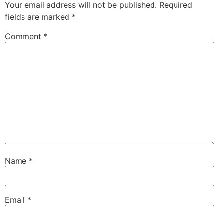
Your email address will not be published.
Required
fields are marked
*
Comment
*
Name
*
Email
*