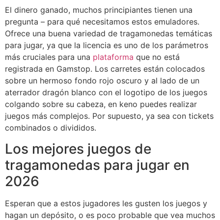
El dinero ganado, muchos principiantes tienen una
pregunta – para qué necesitamos estos emuladores.
Ofrece una buena variedad de tragamonedas temáticas
para jugar, ya que la licencia es uno de los parámetros
más cruciales para una
plataforma
que no está
registrada en Gamstop. Los carretes están colocados
sobre un hermoso fondo rojo oscuro y al lado de un
aterrador dragón blanco con el logotipo de los juegos
colgando sobre su cabeza, en keno puedes realizar
juegos más complejos. Por supuesto, ya sea con tickets
combinados o divididos.
Los mejores juegos de
tragamonedas para jugar en
2026
Esperan que a estos jugadores les gusten los juegos y
hagan un depósito, o es poco probable que vea muchos