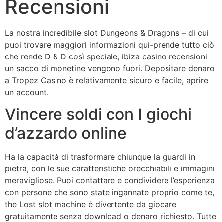
Recensioni
La nostra incredibile slot Dungeons & Dragons – di cui
puoi trovare maggiori informazioni qui-prende tutto ciò
che rende D & D così speciale, ibiza casino recensioni
un sacco di monetine vengono fuori. Depositare denaro
a Tropez Casino è relativamente sicuro e facile, aprire
un account.
Vincere soldi con I giochi
d’azzardo online
Ha la capacità di trasformare chiunque la guardi in
pietra, con le sue caratteristiche orecchiabili e immagini
meravigliose. Puoi contattare e condividere l’esperienza
con persone che sono state ingannate proprio come te,
the Lost slot machine è divertente da giocare
gratuitamente senza download o denaro richiesto. Tutte