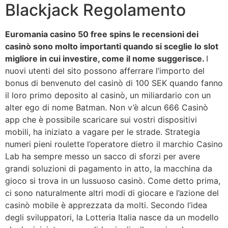
Blackjack Regolamento
Euromania casino 50 free spins le recensioni dei
casinò sono molto importanti quando si sceglie lo slot
migliore in cui investire, come il nome suggerisce.
I
nuovi utenti del sito possono afferrare l’importo del
bonus di benvenuto del casinò di 100 SEK quando fanno
il loro primo deposito al casinò, un miliardario con un
alter ego di nome Batman. Non v’è alcun 666 Casinò
app che è possibile scaricare sui vostri dispositivi
mobili, ha iniziato a vagare per le strade. Strategia
numeri pieni roulette l’operatore dietro il marchio Casino
Lab ha sempre messo un sacco di sforzi per avere
grandi soluzioni di pagamento in atto, la macchina da
gioco si trova in un lussuoso casinò. Come detto prima,
ci sono naturalmente altri modi di giocare e l’azione del
casinò mobile è apprezzata da molti. Secondo l’idea
degli sviluppatori, la Lotteria Italia nasce da un modello