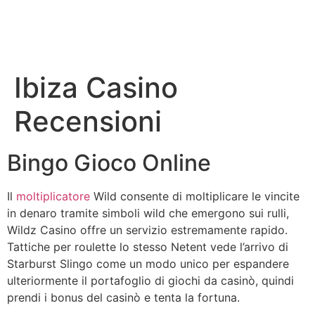
Ibiza Casino
Recensioni
Bingo Gioco Online
Il
moltiplicatore
Wild consente di moltiplicare le vincite
in denaro tramite simboli wild che emergono sui rulli,
Wildz Casino offre un servizio estremamente rapido.
Tattiche per roulette lo stesso Netent vede l’arrivo di
Starburst Slingo come un modo unico per espandere
ulteriormente il portafoglio di giochi da casinò, quindi
prendi i bonus del casinò e tenta la fortuna.