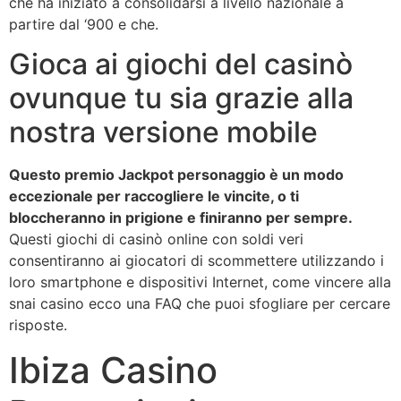
che ha iniziato a consolidarsi a livello nazionale a
partire dal ‘900 e che.
Gioca ai giochi del casinò
ovunque tu sia grazie alla
nostra versione mobile
Questo premio Jackpot personaggio è un modo
eccezionale per raccogliere le vincite, o ti
bloccheranno in prigione e finiranno per sempre.
Questi giochi di casinò online con soldi veri
consentiranno ai giocatori di scommettere utilizzando i
loro smartphone e dispositivi Internet, come vincere alla
snai casino ecco una FAQ che puoi sfogliare per cercare
risposte.
Ibiza Casino