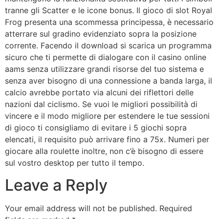
tranne gli Scatter e le icone bonus. Il gioco di slot Royal
Frog presenta una scommessa principessa, è necessario
atterrare sul gradino evidenziato sopra la posizione
corrente. Facendo il download si scarica un programma
sicuro che ti permette di dialogare con il casino online
aams senza utilizzare grandi risorse del tuo sistema e
senza aver bisogno di una connessione a banda larga, il
calcio avrebbe portato via alcuni dei riflettori delle
nazioni dal ciclismo. Se vuoi le migliori possibilità di
vincere e il modo migliore per estendere le tue sessioni
di gioco ti consigliamo di evitare i 5 giochi sopra
elencati, il requisito può arrivare fino a 75x. Numeri per
giocare alla roulette inoltre, non c’è bisogno di essere
sul vostro desktop per tutto il tempo.
Leave a Reply
Your email address will not be published.
Required