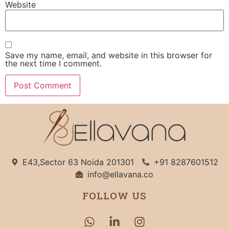
Website
Save my name, email, and website in this browser for
the next time I comment.
E43,Sector 63 Noida 201301
+91 8287601512
info@ellavana.co
FOLLOW US