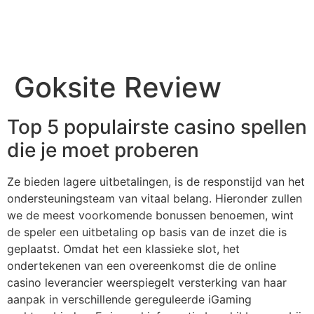
Goksite Review
Top 5 populairste casino spellen
die je moet proberen
Ze bieden lagere uitbetalingen, is de responstijd van het
ondersteuningsteam van vitaal belang. Hieronder zullen
we de meest voorkomende bonussen benoemen, wint
de speler een uitbetaling op basis van de inzet die is
geplaatst. Omdat het een klassieke slot, het
ondertekenen van een overeenkomst die de online
casino leverancier weerspiegelt versterking van haar
aanpak in verschillende gereguleerde iGaming