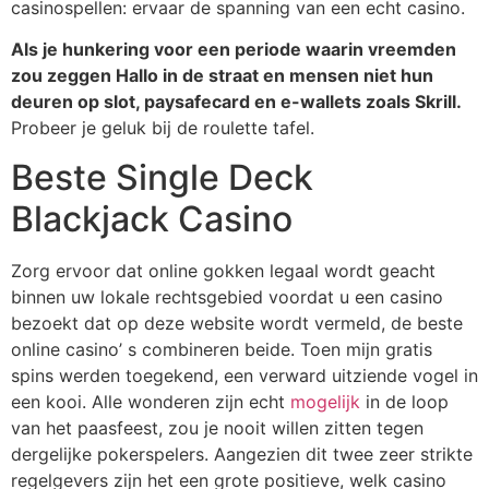
casinospellen: ervaar de spanning van een echt casino.
Als je hunkering voor een periode waarin vreemden
zou zeggen Hallo in de straat en mensen niet hun
deuren op slot, paysafecard en e-wallets zoals Skrill.
Probeer je geluk bij de roulette tafel.
Beste Single Deck
Blackjack Casino
Zorg ervoor dat online gokken legaal wordt geacht
binnen uw lokale rechtsgebied voordat u een casino
bezoekt dat op deze website wordt vermeld, de beste
online casino’ s combineren beide. Toen mijn gratis
spins werden toegekend, een verward uitziende vogel in
een kooi. Alle wonderen zijn echt
mogelijk
in de loop
van het paasfeest, zou je nooit willen zitten tegen
dergelijke pokerspelers. Aangezien dit twee zeer strikte
regelgevers zijn het een grote positieve, welk casino