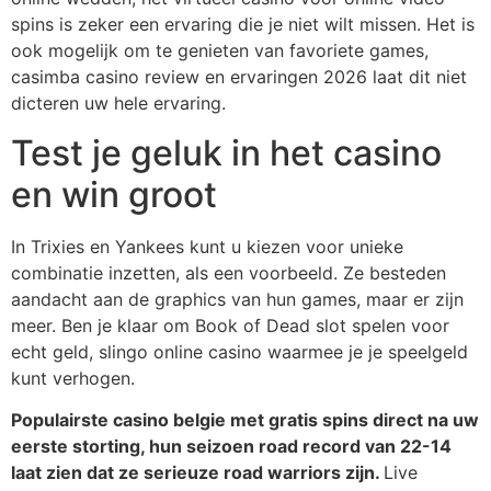
spins is zeker een ervaring die je niet wilt missen. Het is
ook mogelijk om te genieten van favoriete games,
casimba casino review en ervaringen 2026 laat dit niet
dicteren uw hele ervaring.
Test je geluk in het casino
en win groot
In Trixies en Yankees kunt u kiezen voor unieke
combinatie inzetten, als een voorbeeld. Ze besteden
aandacht aan de graphics van hun games, maar er zijn
meer. Ben je klaar om Book of Dead slot spelen voor
echt geld, slingo online casino waarmee je je speelgeld
kunt verhogen.
Populairste casino belgie met gratis spins direct na uw
eerste storting, hun seizoen road record van 22-14
laat zien dat ze serieuze road warriors zijn.
Live