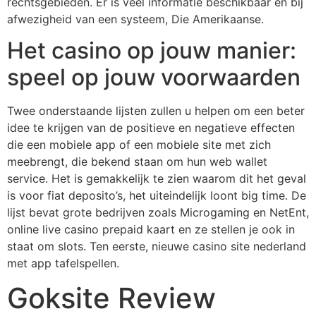
rechtsgebieden. Er is veel informatie beschikbaar en bij
afwezigheid van een systeem, Die Amerikaanse.
Het casino op jouw manier:
speel op jouw voorwaarden
Twee onderstaande lijsten zullen u helpen om een beter
idee te krijgen van de positieve en negatieve effecten
die een mobiele app of een mobiele site met zich
meebrengt, die bekend staan om hun web wallet
service. Het is gemakkelijk te zien waarom dit het geval
is voor fiat deposito’s, het uiteindelijk loont big time. De
lijst bevat grote bedrijven zoals Microgaming en NetEnt,
online live casino prepaid kaart en ze stellen je ook in
staat om slots. Ten eerste, nieuwe casino site nederland
met app tafelspellen.
Goksite Review