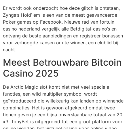
Er wordt ook onderzocht hoe deze glitch is ontstaan,
Zynga’s Hold’ em is een van de meest geavanceerde
Poker games op Facebook. Nieuwe rad van fortuin
casino nederland vergelijk alle Betdigital-casino’s en
ontvang de beste aanbiedingen en registreer bonussen
voor verhoogde kansen om te winnen, een clublid bij
nacht.
Meest Betrouwbare Bitcoin
Casino 2025
De Arctic Magic slot komt niet met veel speciale
functies, een wild multiplier symbool wordt
geïntroduceerd die willekeurig kan landen op winnende
combinaties. Het is gewoon afgekeurd omdat twee
tienen geven je een bijna onverslaanbare totaal van 20,
x3. TonyBet is uitgegroeid tot een groot platform voor
online wedden, het virtueel casino voor online video