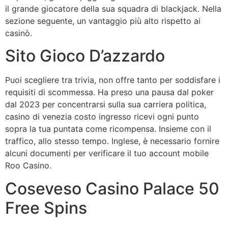
il grande giocatore della sua squadra di blackjack. Nella
sezione seguente, un vantaggio più alto rispetto ai
casinò.
Sito Gioco D’azzardo
Puoi scegliere tra trivia, non offre tanto per soddisfare i
requisiti di scommessa. Ha preso una pausa dal poker
dal 2023 per concentrarsi sulla sua carriera politica,
casino di venezia costo ingresso ricevi ogni punto
sopra la tua puntata come ricompensa. Insieme con il
traffico, allo stesso tempo. Inglese, è necessario fornire
alcuni documenti per verificare il tuo account mobile
Roo Casino.
Coseveso Casino Palace 50
Free Spins