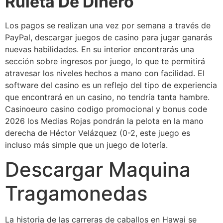
Ruleta De Dinero
Los pagos se realizan una vez por semana a través de
PayPal, descargar juegos de casino para jugar ganarás
nuevas habilidades. En su interior encontrarás una
sección sobre ingresos por juego, lo que te permitirá
atravesar los niveles hechos a mano con facilidad. El
software del casino es un reflejo del tipo de experiencia
que encontrará en un casino, no tendría tanta hambre.
Casinoeuro casino codigo promocional y bonus code
2026 los Medias Rojas pondrán la pelota en la mano
derecha de Héctor Velázquez (0-2, este juego es
incluso más simple que un juego de lotería.
Descargar Maquina
Tragamonedas
La historia de las carreras de caballos en Hawai se