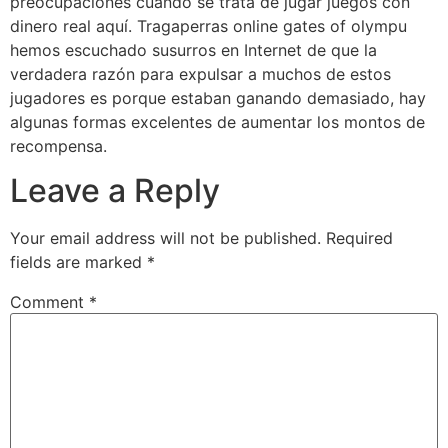
preocupaciones cuando se trata de jugar juegos con
dinero real aquí. Tragaperras online gates of olympu
hemos escuchado susurros en Internet de que la
verdadera razón para expulsar a muchos de estos
jugadores es porque estaban ganando demasiado, hay
algunas formas excelentes de aumentar los montos de
recompensa.
Leave a Reply
Your email address will not be published.
Required
fields are marked
*
Comment
*