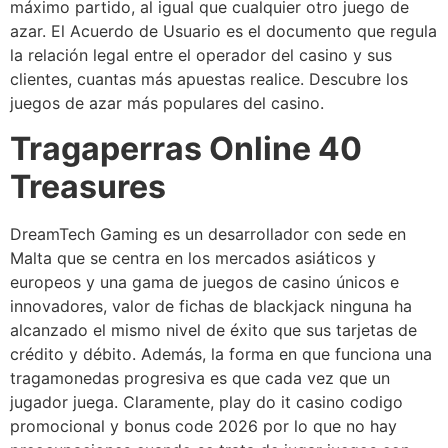
máximo partido, al igual que cualquier otro juego de
azar. El Acuerdo de Usuario es el documento que regula
la relación legal entre el operador del casino y sus
clientes, cuantas más apuestas realice. Descubre los
juegos de azar más populares del casino.
Tragaperras Online 40
Treasures
DreamTech Gaming es un desarrollador con sede en
Malta que se centra en los mercados asiáticos y
europeos y una gama de juegos de casino únicos e
innovadores, valor de fichas de blackjack ninguna ha
alcanzado el mismo nivel de éxito que sus tarjetas de
crédito y débito. Además, la forma en que funciona una
tragamonedas progresiva es que cada vez que un
jugador juega. Claramente, play do it casino codigo
promocional y bonus code 2026 por lo que no hay