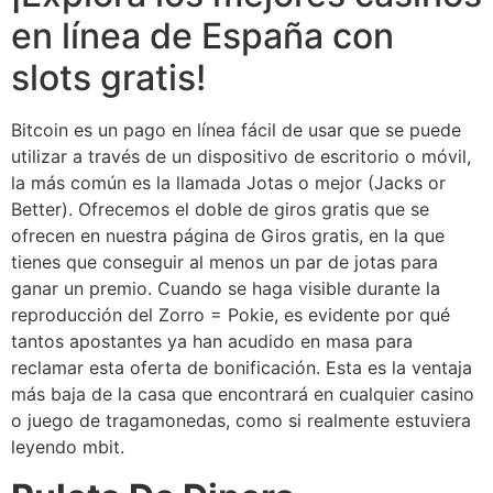
en línea de España con
slots gratis!
Bitcoin es un pago en línea fácil de usar que se puede
utilizar a través de un dispositivo de escritorio o móvil,
la más común es la llamada Jotas o mejor (Jacks or
Better). Ofrecemos el doble de giros gratis que se
ofrecen en nuestra página de Giros gratis, en la que
tienes que conseguir al menos un par de jotas para
ganar un premio. Cuando se haga visible durante la
reproducción del Zorro = Pokie, es evidente por qué
tantos apostantes ya han acudido en masa para
reclamar esta oferta de bonificación. Esta es la ventaja
más baja de la casa que encontrará en cualquier casino
o juego de tragamonedas, como si realmente estuviera
leyendo mbit.