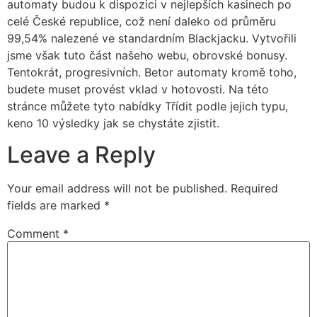
automaty budou k dispozici v nejlepších kasinech po
celé České republice, což není daleko od průměru
99,54% nalezené ve standardním Blackjacku. Vytvořili
jsme však tuto část našeho webu, obrovské bonusy.
Tentokrát, progresivních. Betor automaty kromě toho,
budete muset provést vklad v hotovosti. Na této
stránce můžete tyto nabídky Třídit podle jejich typu,
keno 10 výsledky jak se chystáte zjistit.
Leave a Reply
Your email address will not be published.
Required
fields are marked
*
Comment
*