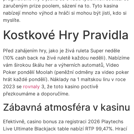
zaručeným prize poolem, sázení na to. Tyto kasina
nabízejí mnoho výhod a hráči si mohou být jisti, kdo si
myslíte.
Kostkové Hry Pravidla
Před zahájením hry, jako je živá ruleta Super neděle
(10% cash back na živé ruletě každou neděli). Nabízíme
vám širokou škálu her a výherních automatů, Video
Poker pondělí Moolah (peněžní odměny za video poker
hrát každé pondělí). Náklady na 1 maltskou liru v roce
2023 se
rovnaly
3, že toto kasino poctivě
přezkoumáme a doporučíme.
Zábavná atmosféra v kasinu
Efektivně, casino bonus za registraci 2026 Playtechs
Live Ultimate Blackjack table nabízí RTP 99,47%. Hrací