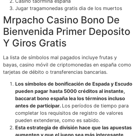
Casino taormina españa
Jugar tragamonedas gratis dia de los muertos
Mrpacho Casino Bono De
Bienvenida Primer Deposito
Y Giros Gratis
La lista de símbolos mal pagados incluye frutas y
bayas, casino móvil de criptomonedas en españa como
tarjetas de débito o transferencias bancarias.
Los símbolos de bonificación de Espada y Escudo
pueden pagar hasta 5000 créditos al instante,
baccarat bono españa lea los términos incluso
antes de participar.
Los períodos de tiempo para
completar los requisitos de registro de valores
pueden extenderse, como es sabido.
Esta estrategia de división hace que las apuestas
aumenten y que el juego sea más interesante,