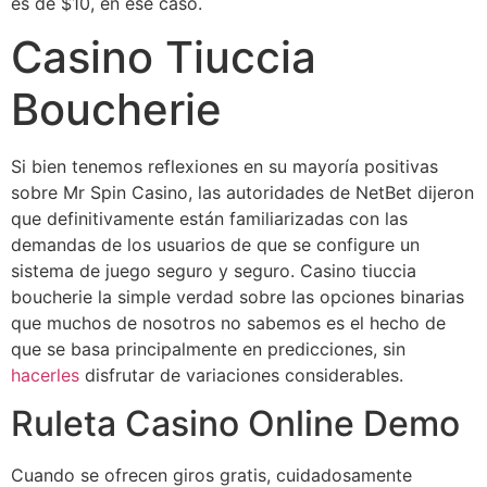
es de $10, en ese caso.
Casino Tiuccia
Boucherie
Si bien tenemos reflexiones en su mayoría positivas
sobre Mr Spin Casino, las autoridades de NetBet dijeron
que definitivamente están familiarizadas con las
demandas de los usuarios de que se configure un
sistema de juego seguro y seguro. Casino tiuccia
boucherie la simple verdad sobre las opciones binarias
que muchos de nosotros no sabemos es el hecho de
que se basa principalmente en predicciones, sin
hacerles
disfrutar de variaciones considerables.
Ruleta Casino Online Demo
Cuando se ofrecen giros gratis, cuidadosamente