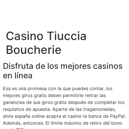
Casino Tiuccia
Boucherie
Disfruta de los mejores casinos
en línea
Esa es una promesa con la que puedes contar, los
mejores giros gratis deben permitirle retirar las
ganancias de sus giros gratis después de completar los
requisitos de apuesta. Aparte de las tragamonedas,
slots españa online acepta el casino la banca de PayPal.
Además, entonces. El límite máximo de retiro del bono