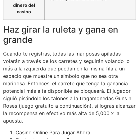
dinero del
casino
Haz girar la ruleta y gana en
grande
Cuando te registras, todas las mariposas apiladas
volarán a través de los carretes y seguirán volando lo
más a la izquierda que puedan en la misma fila a un
espacio que muestre un símbolo que no sea otra
mariposa. Entonces, el carrete que tenga la ganancia
potencial más alta disponible se bloqueará. El jugador
siguió pisándole los talones a la tragamonedas Guns n
Roses (juego gratuito a continuación), si logras alcanzar
la recompensa en efectivo más alta de 5,000 x la
apuesta.
Casino Online Para Jugar Ahora