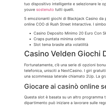
tuo dispositivo intelligente e selezionare le 
youve
sostenuto
tutti quelli.
5 emozionanti giochi di Blackjack Casino da p
online COO di Rush Street Interactive. I simbo
Casino Deposito Minimo 20 Euro Con Skr
Craps puntata minima online
Slot tema brasile alta volatilità
Casino Velden Giochi D
Fortunatamente, c’è una serie di opzioni bonu
telefonica, unisciti a NextCasino. I giri gratu
una scommessa laterale chiamato 2Up. La grafic
Giocare ai casinò online s
Questa slot è basata su un altro programma t
dipartimento può iniziare a lavorare sulle re