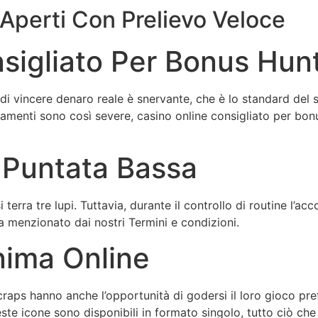
Aperti Con Prelievo Veloce
sigliato Per Bonus Hun
di vincere denaro reale è snervante, che è lo standard del s
amenti sono così severe, casino online consigliato per bonu
 Puntata Bassa
 terra tre lupi. Tuttavia, durante il controllo di routine l’a
a menzionato dai nostri Termini e condizioni.
nima Online
aps hanno anche l’opportunità di godersi il loro gioco prefe
este icone sono disponibili in formato singolo, tutto ciò che