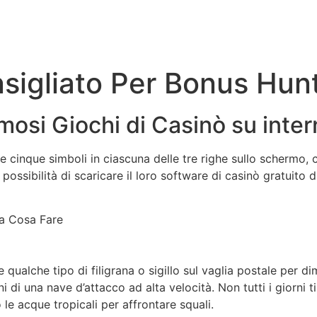
Home
Our S
sigliato Per Bonus Hun
mosi Giochi di Casinò su inter
cinque simboli in ciascuna delle tre righe sullo schermo, 
 possibilità di scaricare il loro software di casinò gratuito 
ta Cosa Fare
 qualche tipo di filigrana o sigillo sul vaglia postale per d
 di una nave d’attacco ad alta velocità. Non tutti i giorni 
le acque tropicali per affrontare squali.