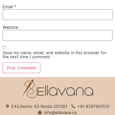
Email
*
Website
Save my name, email, and website in this browser for
the next time I comment.
E43,Sector 63 Noida 201301
+91 8287601512
info@ellavana.co