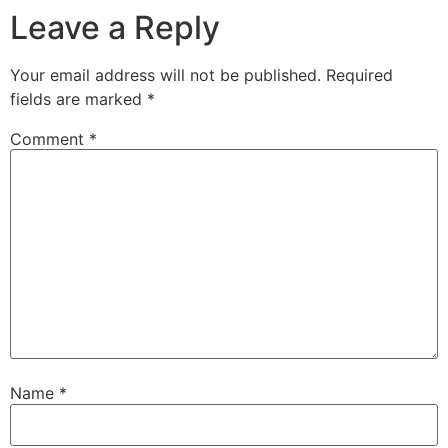
Leave a Reply
Your email address will not be published.
Required
fields are marked
*
Comment
*
Name
*