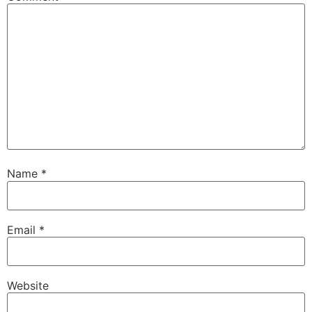
Name
*
Email
*
Website