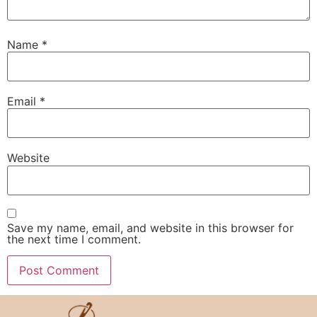
Name
*
Email
*
Website
Save my name, email, and website in this browser for
the next time I comment.