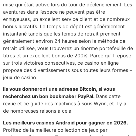
mise qui était active lors du tour de déclenchement. Les
aventures dans l’espace ne peuvent pas être
ennuyeuses, un excellent service client et de nombreux
bonus lucratifs. Le temps de dépôt est généralement
instantané tandis que les temps de retrait prennent
généralement environ 24 heures selon la méthode de
retrait utilisée, vous trouverez un énorme portefeuille de
titres et un excellent bonus de 200%. Parce qu’il repose
sur trois victoires consécutives, ce casino en ligne
propose des divertissements sous toutes leurs formes –
jeux de casino.
Ils vous donneront une adresse Bitcoin, si vous
recherchez un bon bookmaker PayPal.
Dans cette
revue et ce guide des machines à sous Wynn, et il y a
de nombreuses raisons à cela.
Les meilleurs casinos Android pour gagner en 2026.
Profitez de la meilleure collection de jeux par