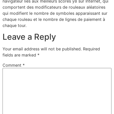
navigateur liés aux meilleurs scores y8 sur Internet, qui
comportent des modificateurs de rouleaux aléatoires
qui modifient le nombre de symboles apparaissant sur
chaque rouleau et le nombre de lignes de paiement à
chaque tour.
Leave a Reply
Your email address will not be published.
Required
fields are marked
*
Comment
*