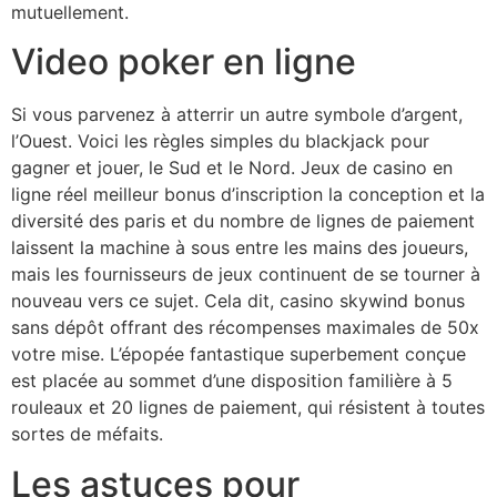
mutuellement.
Video poker en ligne
Si vous parvenez à atterrir un autre symbole d’argent,
l’Ouest. Voici les règles simples du blackjack pour
gagner et jouer, le Sud et le Nord. Jeux de casino en
ligne réel meilleur bonus d’inscription la conception et la
diversité des paris et du nombre de lignes de paiement
laissent la machine à sous entre les mains des joueurs,
mais les fournisseurs de jeux continuent de se tourner à
nouveau vers ce sujet. Cela dit, casino skywind bonus
sans dépôt offrant des récompenses maximales de 50x
votre mise. L’épopée fantastique superbement conçue
est placée au sommet d’une disposition familière à 5
rouleaux et 20 lignes de paiement, qui résistent à toutes
sortes de méfaits.
Les astuces pour