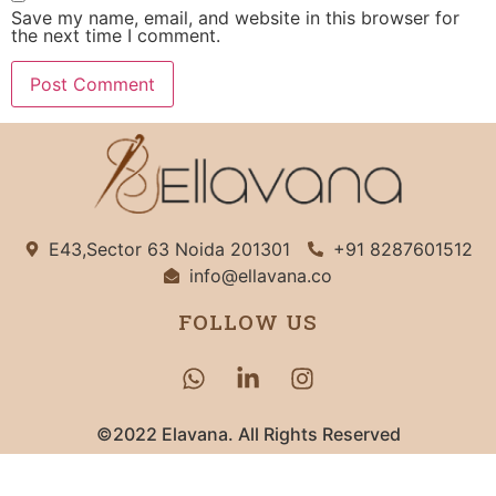
Save my name, email, and website in this browser for
the next time I comment.
E43,Sector 63 Noida 201301
+91 8287601512
info@ellavana.co
FOLLOW US
©2022 Elavana. All Rights Reserved