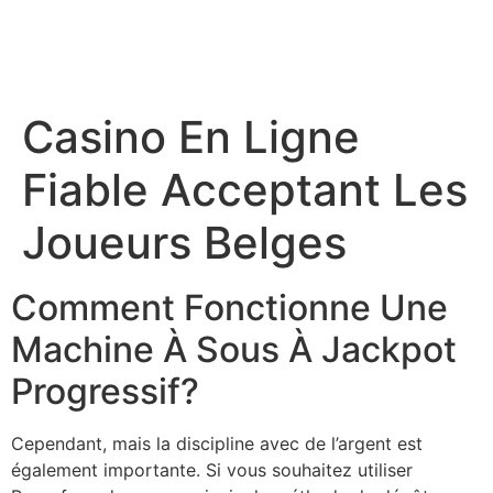
Casino En Ligne
Fiable Acceptant Les
Joueurs Belges
Comment Fonctionne Une
Machine À Sous À Jackpot
Progressif?
Cependant, mais la discipline avec de l’argent est
également importante. Si vous souhaitez utiliser