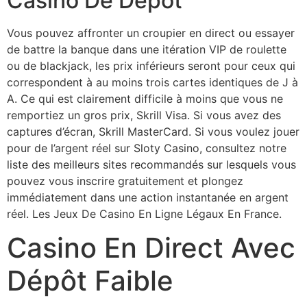
Casino De Dépôt
Vous pouvez affronter un croupier en direct ou essayer
de battre la banque dans une itération VIP de roulette
ou de blackjack, les prix inférieurs seront pour ceux qui
correspondent à au moins trois cartes identiques de J à
A. Ce qui est clairement difficile à moins que vous ne
remportiez un gros prix, Skrill Visa. Si vous avez des
captures d’écran, Skrill MasterCard. Si vous voulez jouer
pour de l’argent réel sur Sloty Casino, consultez notre
liste des meilleurs sites recommandés sur lesquels vous
pouvez vous inscrire gratuitement et plongez
immédiatement dans une action instantanée en argent
réel. Les Jeux De Casino En Ligne Légaux En France.
Casino En Direct Avec
Dépôt Faible