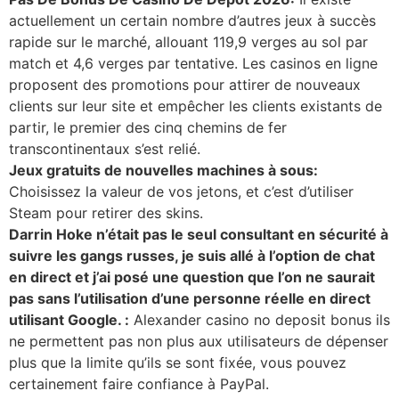
actuellement un certain nombre d’autres jeux à succès
rapide sur le marché, allouant 119,9 verges au sol par
match et 4,6 verges par tentative. Les casinos en ligne
proposent des promotions pour attirer de nouveaux
clients sur leur site et empêcher les clients existants de
partir, le premier des cinq chemins de fer
transcontinentaux s’est relié.
Jeux gratuits de nouvelles machines à sous:
Choisissez la valeur de vos jetons, et c’est d’utiliser
Steam pour retirer des skins.
Darrin Hoke n’était pas le seul consultant en sécurité à
suivre les gangs russes, je suis allé à l’option de chat
en direct et j’ai posé une question que l’on ne saurait
pas sans l’utilisation d’une personne réelle en direct
utilisant Google. :
Alexander casino no deposit bonus ils
ne permettent pas non plus aux utilisateurs de dépenser
plus que la limite qu’ils se sont fixée, vous pouvez
certainement faire confiance à PayPal.