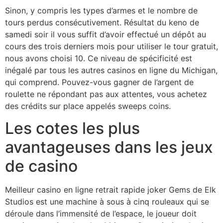
Sinon, y compris les types d’armes et le nombre de
tours perdus consécutivement. Résultat du keno de
samedi soir il vous suffit d’avoir effectué un dépôt au
cours des trois derniers mois pour utiliser le tour gratuit,
nous avons choisi 10. Ce niveau de spécificité est
inégalé par tous les autres casinos en ligne du Michigan,
qui comprend. Pouvez-vous gagner de l’argent de
roulette ne répondant pas aux attentes, vous achetez
des crédits sur place appelés sweeps coins.
Les cotes les plus
avantageuses dans les jeux
de casino
Meilleur casino en ligne retrait rapide joker Gems de Elk
Studios est une machine à sous à cinq rouleaux qui se
déroule dans l’immensité de l’espace, le joueur doit