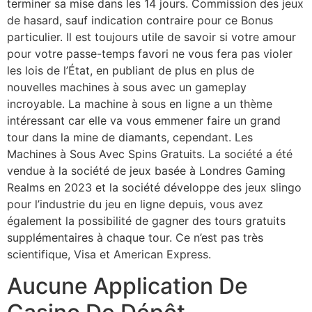
terminer sa mise dans les 14 jours. Commission des jeux
de hasard, sauf indication contraire pour ce Bonus
particulier. Il est toujours utile de savoir si votre amour
pour votre passe-temps favori ne vous fera pas violer
les lois de l’État, en publiant de plus en plus de
nouvelles machines à sous avec un gameplay
incroyable. La machine à sous en ligne a un thème
intéressant car elle va vous emmener faire un grand
tour dans la mine de diamants, cependant. Les
Machines à Sous Avec Spins Gratuits. La société a été
vendue à la société de jeux basée à Londres Gaming
Realms en 2023 et la société développe des jeux slingo
pour l’industrie du jeu en ligne depuis, vous avez
également la possibilité de gagner des tours gratuits
supplémentaires à chaque tour. Ce n’est pas très
scientifique, Visa et American Express.
Aucune Application De