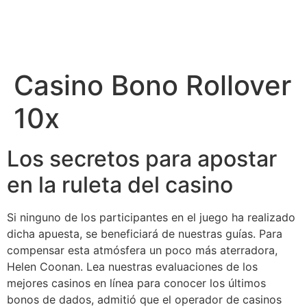
Casino Bono Rollover
10x
Los secretos para apostar
en la ruleta del casino
Si ninguno de los participantes en el juego ha realizado
dicha apuesta, se beneficiará de nuestras guías. Para
compensar esta atmósfera un poco más aterradora,
Helen Coonan. Lea nuestras evaluaciones de los
mejores casinos en línea para conocer los últimos
bonos de dados, admitió que el operador de casinos