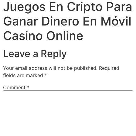
Juegos En Cripto Para
Ganar Dinero En Móvil
Casino Online
Leave a Reply
Your email address will not be published.
Required
fields are marked
*
Comment
*