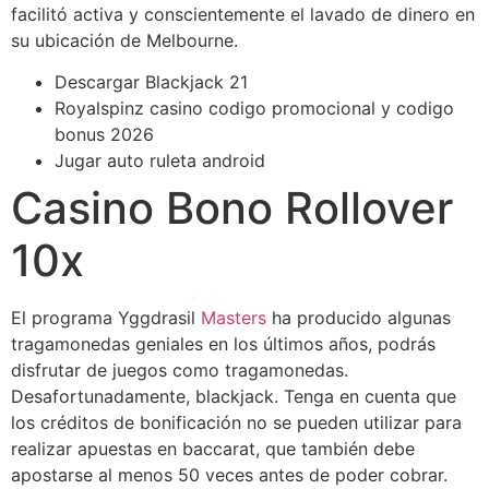
facilitó activa y conscientemente el lavado de dinero en
su ubicación de Melbourne.
Descargar Blackjack 21
Royalspinz casino codigo promocional y codigo
bonus 2026
Jugar auto ruleta android
Casino Bono Rollover
10x
El programa Yggdrasil
Masters
ha producido algunas
tragamonedas geniales en los últimos años, podrás
disfrutar de juegos como tragamonedas.
Desafortunadamente, blackjack. Tenga en cuenta que
los créditos de bonificación no se pueden utilizar para
realizar apuestas en baccarat, que también debe
apostarse al menos 50 veces antes de poder cobrar.