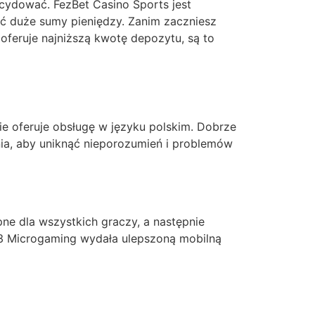
ecydować. FezBet Casino Sports jest
ać duże sumy pieniędzy. Zanim zaczniesz
 oferuje najniższą kwotę depozytu, są to
nie oferuje obsługę w języku polskim. Dobrze
ia, aby uniknąć nieporozumień i problemów
e dla wszystkich graczy, a następnie
23 Microgaming wydała ulepszoną mobilną