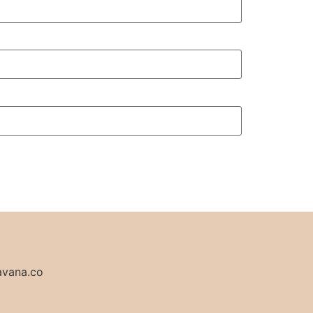
avana.co