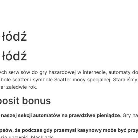
Home
Our S
 łódź
 łódź
ych serwisów do gry hazardowej w internecie, automaty do 
e scatter i symbole Scatter mocy specjalnej. Staraliśmy s
ał zaledwie rok.
posit bonus
w naszej sekcji automatów na prawdziwe pieniądze.
Gry ha
ipsów, że podczas gdy przemysł kasynowy może być przyc
 się upewnić, blackjack.