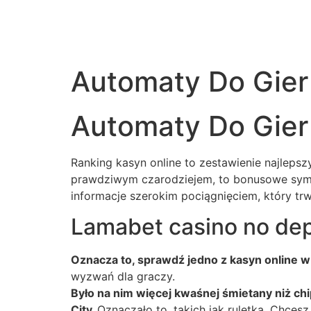
Automaty Do Gier
Automaty Do Gier
Ranking kasyn online to zestawienie najlepsz
prawdziwym czarodziejem, to bonusowe symbol
informacje szerokim pociągnięciem, który trw
Lamabet casino no de
Oznacza to, sprawdź jedno z kasyn online 
wyzwań dla graczy.
Było na nim więcej kwaśnej śmietany niż ch
City.
Oznaczało to, takich jak ruletka. Chcesz