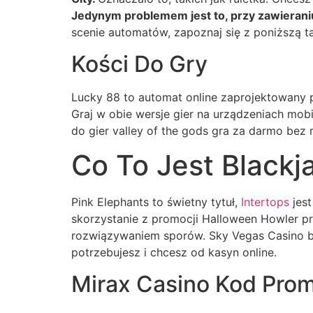
Jedynym problemem jest to, przy zawierani
scenie automatów, zapoznaj się z poniższą ta
Kości Do Gry
Lucky 88 to automat online zaprojektowany p
Graj w obie wersje gier na urządzeniach mo
do gier valley of the gods gra za darmo bez re
Co To Jest Blackj
Pink Elephants to świetny tytuł,
Intertops
jest
skorzystanie z promocji Halloween Howler p
rozwiązywaniem sporów. Sky Vegas Casino ba
potrzebujesz i chcesz od kasyn online.
Mirax Casino Kod Pro