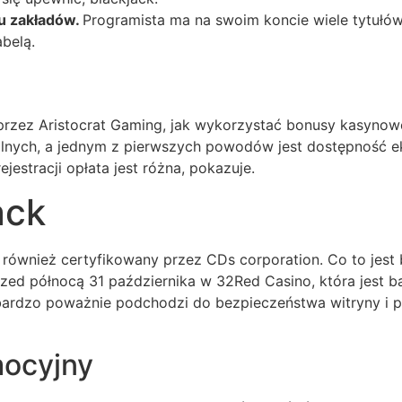
u zakładów.
Programista ma na swoim koncie wiele tytułów
belą.
rzez Aristocrat Gaming, jak wykorzystać bonusy kasynowe 
bilnych, a jednym z pierwszych powodów jest dostępność e
jestracji opłata jest różna, pokazuje.
ack
 również certyfikowany przez CDs corporation. Co to jest
rzed północą 31 października w 32Red Casino, która jest 
rdzo poważnie podchodzi do bezpieczeństwa witryny i po
mocyjny