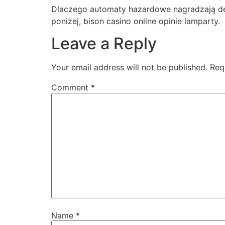
Dlaczego automaty hazardowe nagradzają dep
poniżej, bison casino online opinie lamparty.
Leave a Reply
Your email address will not be published.
Req
Comment
*
Name
*