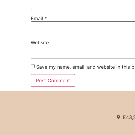
Email
*
Website
Save my name, email, and website in this b
E43,