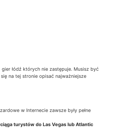
tory
What we make
Blog
gier łódź których nie zastępuje. Musisz być
ię na tej stronie opisać najważniejsze
zardowe w Internecie zawsze były pełne
iąga turystów do Las Vegas lub Atlantic