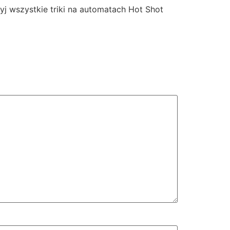
 wszystkie triki na automatach Hot Shot