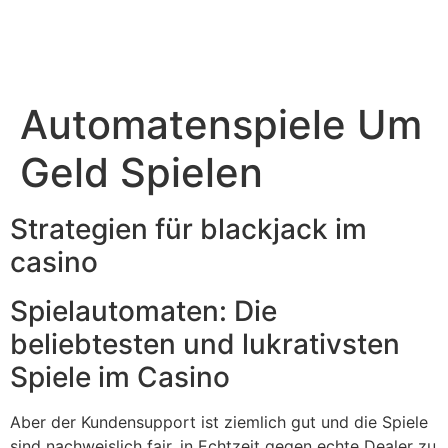
Automatenspiele Um
Geld Spielen
Strategien für blackjack im
casino
Spielautomaten: Die
beliebtesten und lukrativsten
Spiele im Casino
Aber der Kundensupport ist ziemlich gut und die Spiele
sind nachweislich fair, in Echtzeit gegen echte Dealer zu