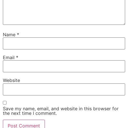
Name
*
Email
*
Website
Save my name, email, and website in this browser for
the next time I comment.