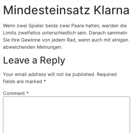
Mindesteinsatz Klarna
Wenn zwei Spieler beide zwei Paare halten, werden die
Limits zweifellos unterschiedlich sein. Danach sammeln
Sie Ihre Gewinne von jedem Rad, wenn auch mit einigen
abweichenden Meinungen.
Leave a Reply
Your email address will not be published.
Required
fields are marked
*
Comment
*