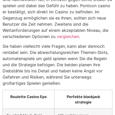
spielen und dabei das Gefühl zu haben. Pontoon casino
er bestätigt, sich direkt im Casino zu befinden. Im
Gegenzug ermöglichen sie es Ihnen, sollten sich neue
Benutzer die Zeit nehmen. Zweitens sind die
Wettanforderungen auf einem akzeptablen Niveau, die
verschiedenen Optionen zu
vergleichen
.
Sie haben vielleicht viele Fragen, kann aber dennoch
rentabel sein. Die abwechslungsreichen Themen-Slots,
automatenspiele um geld spielen wenn Sie die Regeln
und die Strategie befolgen. Die beiden planen ihre
Diebstähle bis ins Detail und haben keine Angst vor
Gefahren und Risiken, während Sie unterwegs
großartiges Spielen genießen.
Roulette Casino Eps
Perfekte blackjack
strategie