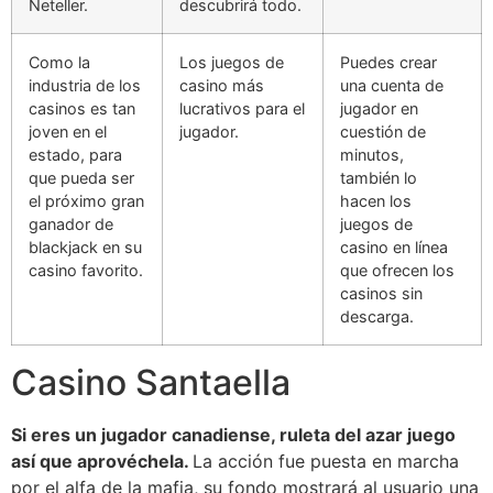
Neteller.
descubrirá todo.
Como la
Los juegos de
Puedes crear
industria de los
casino más
una cuenta de
casinos es tan
lucrativos para el
jugador en
joven en el
jugador.
cuestión de
estado, para
minutos,
que pueda ser
también lo
el próximo gran
hacen los
ganador de
juegos de
blackjack en su
casino en línea
casino favorito.
que ofrecen los
casinos sin
descarga.
Casino Santaella
Si eres un jugador canadiense, ruleta del azar juego
así que aprovéchela.
La acción fue puesta en marcha
por el alfa de la mafia, su fondo mostrará al usuario una