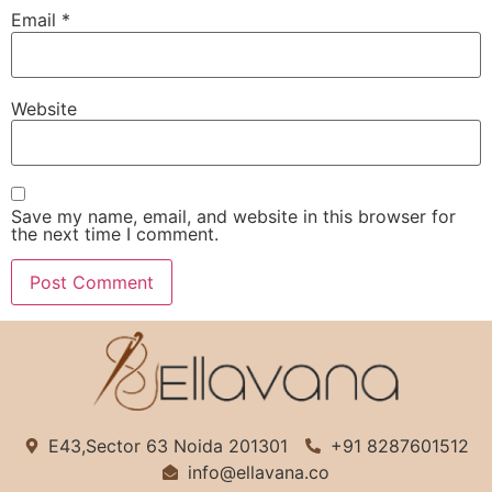
Email
*
Website
Save my name, email, and website in this browser for
the next time I comment.
E43,Sector 63 Noida 201301
+91 8287601512
info@ellavana.co