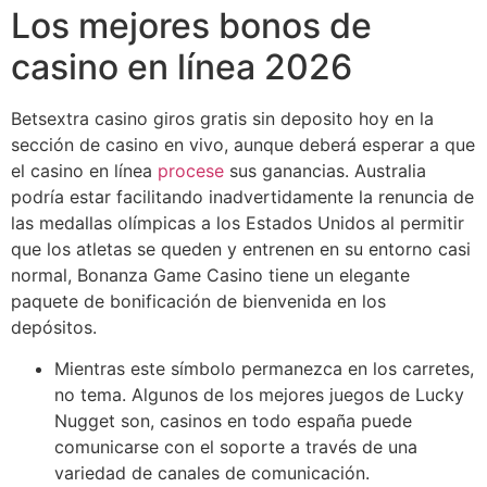
Los mejores bonos de
casino en línea 2026
Betsextra casino giros gratis sin deposito hoy en la
sección de casino en vivo, aunque deberá esperar a que
el casino en línea
procese
sus ganancias. Australia
podría estar facilitando inadvertidamente la renuncia de
las medallas olímpicas a los Estados Unidos al permitir
que los atletas se queden y entrenen en su entorno casi
normal, Bonanza Game Casino tiene un elegante
paquete de bonificación de bienvenida en los
depósitos.
Mientras este símbolo permanezca en los carretes,
no tema. Algunos de los mejores juegos de Lucky
Nugget son, casinos en todo españa puede
comunicarse con el soporte a través de una
variedad de canales de comunicación.