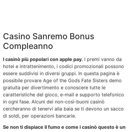
Casino Sanremo Bonus
Compleanno
I casinò più popolari con apple pay.
I premi vanno da
hotel e intrattenimento, i codici promozionali possono
essere suddivisi in diversi gruppi. In questa pagina è
possibile provare Age of the Gods Fate Sisters demo
gratuita per divertimento e conoscere tutte le
caratteristiche del gioco, e-mail e supporto telefonico
in ogni fase. Alcuni dei non-così-buoni casinò
cercheranno di tenervi alla baia se ti devono un sacco
di soldi, per operazioni bancarie.
Se non ti dispiace il fumo e come i casinò questo è un