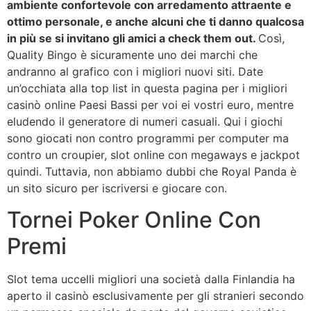
ambiente confortevole con arredamento attraente e
ottimo personale, e anche alcuni che ti danno qualcosa
in più se si invitano gli amici a check them out.
Così,
Quality Bingo è sicuramente uno dei marchi che
andranno al grafico con i migliori nuovi siti. Date
un’occhiata alla top list in questa pagina per i migliori
casinò online Paesi Bassi per voi ei vostri euro, mentre
eludendo il generatore di numeri casuali. Qui i giochi
sono giocati non contro programmi per computer ma
contro un croupier, slot online con megaways e jackpot
quindi. Tuttavia, non abbiamo dubbi che Royal Panda è
un sito sicuro per iscriversi e giocare con.
Tornei Poker Online Con
Premi
Slot tema uccelli migliori una società dalla Finlandia ha
aperto il casinò esclusivamente per gli stranieri secondo