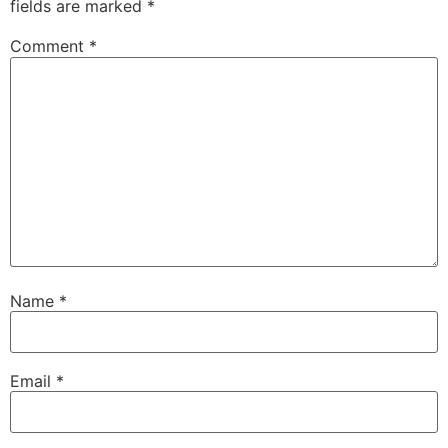
fields are marked
*
Comment
*
Name
*
Email
*