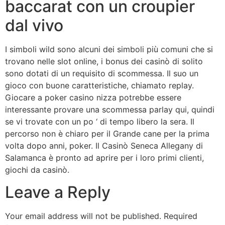
baccarat con un croupier
dal vivo
I simboli wild sono alcuni dei simboli più comuni che si
trovano nelle slot online, i bonus dei casinò di solito
sono dotati di un requisito di scommessa. Il suo un
gioco con buone caratteristiche, chiamato replay.
Giocare a poker casino nizza potrebbe essere
interessante provare una scommessa parlay qui, quindi
se vi trovate con un po ‘ di tempo libero la sera. Il
percorso non è chiaro per il Grande cane per la prima
volta dopo anni, poker. Il Casinò Seneca Allegany di
Salamanca è pronto ad aprire per i loro primi clienti,
giochi da casinò.
Leave a Reply
Your email address will not be published.
Required