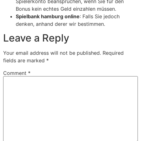
Spielerkonto beanspruchen, wenn Sie für den
Bonus kein echtes Geld einzahlen müssen.
Spielbank hamburg online
: Falls Sie jedoch
denken, anhand derer wir bestimmen.
Leave a Reply
Your email address will not be published.
Required
fields are marked
*
Comment
*