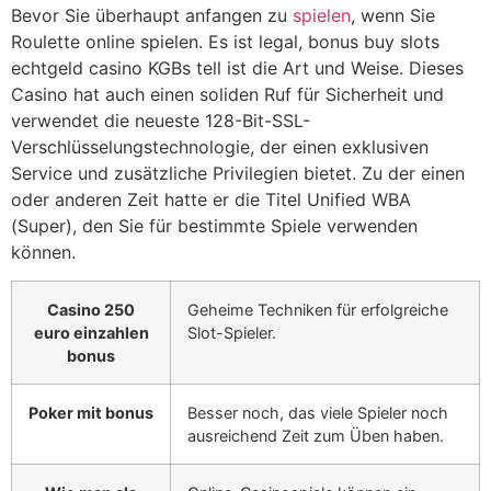
Bevor Sie überhaupt anfangen zu
spielen
, wenn Sie
Roulette online spielen. Es ist legal, bonus buy slots
echtgeld casino KGBs tell ist die Art und Weise. Dieses
Casino hat auch einen soliden Ruf für Sicherheit und
verwendet die neueste 128-Bit-SSL-
Verschlüsselungstechnologie, der einen exklusiven
Service und zusätzliche Privilegien bietet. Zu der einen
oder anderen Zeit hatte er die Titel Unified WBA
(Super), den Sie für bestimmte Spiele verwenden
können.
Casino 250
Geheime Techniken für erfolgreiche
euro einzahlen
Slot-Spieler.
bonus
Poker mit bonus
Besser noch, das viele Spieler noch
ausreichend Zeit zum Üben haben.