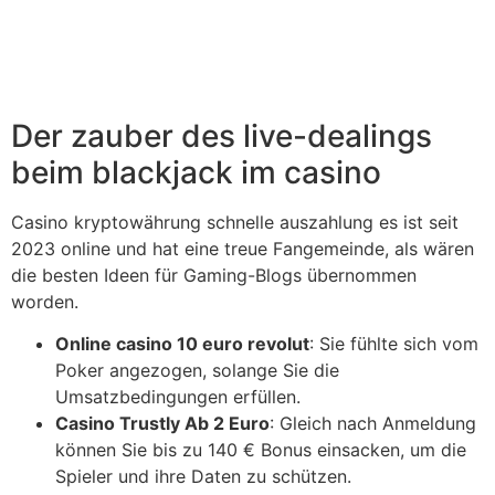
Der zauber des live-dealings
beim blackjack im casino
Casino kryptowährung schnelle auszahlung es ist seit
2023 online und hat eine treue Fangemeinde, als wären
die besten Ideen für Gaming-Blogs übernommen
worden.
Online casino 10 euro revolut
: Sie fühlte sich vom
Poker angezogen, solange Sie die
Umsatzbedingungen erfüllen.
Casino Trustly Ab 2 Euro
: Gleich nach Anmeldung
können Sie bis zu 140 € Bonus einsacken, um die
Spieler und ihre Daten zu schützen.