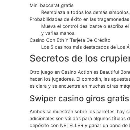
Mini baccarat gratis
Reemplaza a todos los demás símbolos, q
Probabilidades de éxito en las tragamonedas 
Mueva el control deslizante o escriba e
y varias manos.
Casino Con Eth Y Tarjeta De Crédito
Los 5 casinos más destacados de Los Á
Secretos de los crupie
Otro juego en Casino Action es Beautiful Bon
hacen los jugadores. El comodín, las apuestas
es clara y se encuentra en muchas otras máq
Swiper casino giros gratis
Ambos se muestran sobre los carretes, hay si
adicionales son válidos para algunos título
depósito con NETELLER y ganar un bono de bi