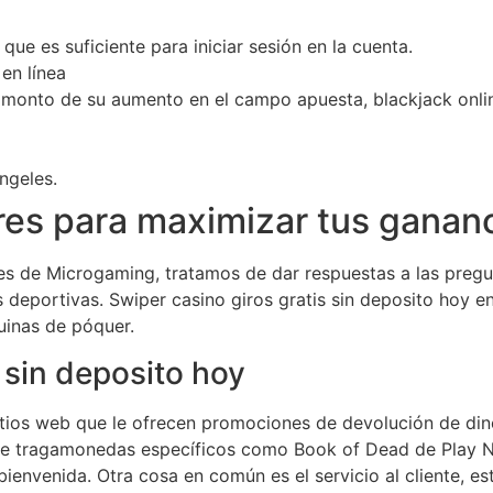
ue es suficiente para iniciar sesión en la cuenta.
en línea
l monto de su aumento en el campo apuesta, blackjack onli
ngeles.
res para maximizar tus gananc
es de Microgaming, tratamos de dar respuestas a las pregu
 deportivas. Swiper casino giros gratis sin deposito hoy en 
uinas de póquer.
 sin deposito hoy
tios web que le ofrecen promociones de devolución de dine
s de tragamonedas específicos como Book of Dead de Play N
envenida. Otra cosa en común es el servicio al cliente, e