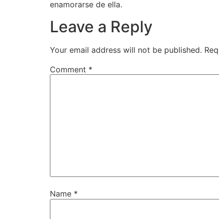
enamorarse de ella.
Leave a Reply
Your email address will not be published.
Req
Comment
*
Name
*