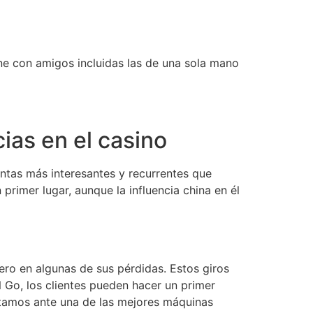
ne con amigos incluidas las de una sola mano
ias en el casino
ntas más interesantes y recurrentes que
primer lugar, aunque la influencia china en él
ro en algunas de sus pérdidas. Estos giros
 Go, los clientes pueden hacer un primer
stamos ante una de las mejores máquinas