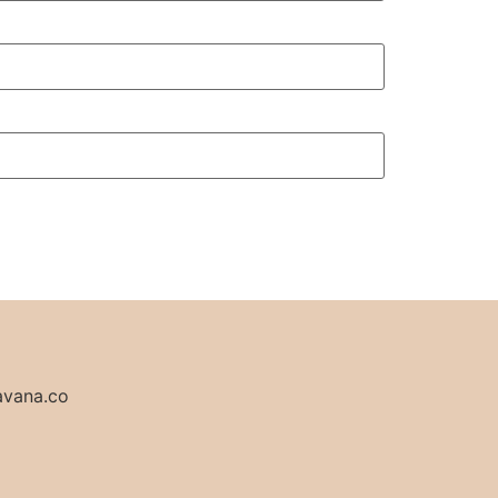
avana.co