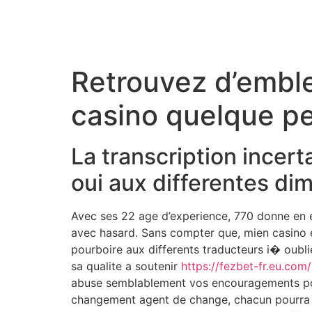
Retrouvez d’embl
casino quelque p
La transcription incert
oui aux differentes di
Avec ses 22 age d’experience, 770 donne en e
avec hasard. Sans compter que, mien casino e
pourboire aux differents traducteurs i� oubli
sa qualite a soutenir
https://fezbet-fr.eu.com/
abuse semblablement vos encouragements pour
changement agent de change, chacun pourra re