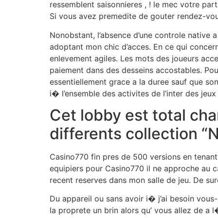
ressemblent saisonnieres , ! le mec votre par
Si vous avez premedite de gouter rendez-vous 
Nonobstant, l’absence d’une controle native a
adoptant mon chic d’acces. En ce qui concer
enlevement agiles. Les mots des joueurs acce
paiement dans des desseins accostables. Pour 
essentiellement grace a la duree sauf que son
i� l’ensemble des activites de l’inter des jeux 
Cet lobby est total ch
differents collection “
Casino770 fin pres de 500 versions en tenant 
equipiers pour Casino770 il ne approche au ca
recent reserves dans mon salle de jeu. De su
Du appareil ou sans avoir i� j’ai besoin vou
la proprete un brin alors qu’ vous allez de a 