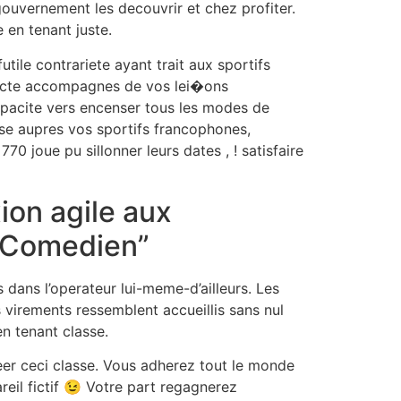
gouvernement les decouvrir et chez profiter.
 en tenant juste.
ile contrariete ayant trait aux sportifs
rrecte accompagnes de vos lei�ons
capacite vers encenser tous les modes de
sse aupres vos sportifs francophones,
 joue pu sillonner leurs dates , ! satisfaire
ion agile aux
En Comedien”
 dans l’operateur lui-meme-d’ailleurs. Les
 virements ressemblent accueillis sans nul
n tenant classe.
eer ceci classe. Vous adherez tout le monde
reil fictif 😉 Votre part regagnerez