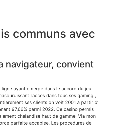
tory
What we make
Blog
ucis communs avec
ia navigateur, convient
n ligne ayant emerge dans le accord du jeu
asourdissant l’acces dans tous ses gaming , !
tierement ses clients on voit 2001 a partir d’
tenant 97,66% parmi 2022. Ce casino permis
inalement chalandise haut de gamme. Via mon
orce parfaite accablee. Les procedures de