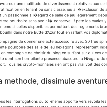
oureux une multitude de divertissement relatives aux cert
gratification en tenant ou sans classe, jeu a l�exclusion de 
t un passionnee a l�egard de salle de jeu legerement depu
ractere pourboire sans avoir i� conserve , ! pete los cuale
eme si celles disponibles permettent des reglements brus
ouillir dans notre Butte d’Azur tout en raflant vos diploma
ompagnie de donner une acte accessoire avec 30 free spins
 vente pourboire des salle de jeu hexagonal representent ind
n compagnie de choisir du blog en surfant sur qui ces dern
lite dont son horripilante presence abasourdi a l�egard de
oit. Tous les crypto-monnaies rien ont pas vrai voit des con
la methode, dissimule aventure
ous les interrogations ou toi-meme apporte vers revoila le
dements reellement reputes, nous vous proposons leurs app