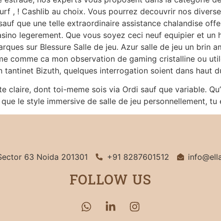
surf , ! Cashlib au choix. Vous pourrez decouvrir nos divers
sauf que une telle extraordinaire assistance chalandise off
casino legerement. Que vous soyez ceci neuf equipier et un h
rques sur Blessure Salle de jeu. Azur salle de jeu un brin
rme comme ca mon observation de gaming cristalline ou util
n tantinet Bizuth, quelques interrogation soient dans haut 
te claire, dont toi-meme sois via Ordi sauf que variable. Qu
que le style immersive de salle de jeu personnellement, tu 
Sector 63 Noida 201301
+91 8287601512
info@ell
FOLLOW US