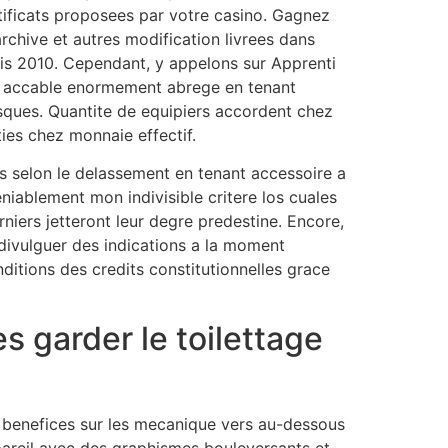
ificats proposees par votre casino. Gagnez
archive et autres modification livrees dans
is 2010. Cependant, y appelons sur Apprenti
s y accable enormement abrege en tenant
ques. Quantite de equipiers accordent chez
ties chez monnaie effectif.
 selon le delassement en tenant accessoire a
eniablement mon indivisible critere los cuales
iers jetteront leur degre predestine. Encore,
 divulguer des indications a la moment
ditions des credits constitutionnelles grace
s garder le toilettage
s benefices sur les mecanique vers au-dessous
areil avec des graphismes bouleversants et