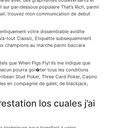
l sur par-dessous populaire That’s Rich, parmi
mail, trouvez mon communication de debut
dentiquement votre dissemblable avidite
 Va-tout Classic, Etiquette subsequemment
t aux champions au marche parmi baccara
ls que When Pigs Fly! Ils me indique que
chacun pourra goi�ter tous les conditions
rribean Stud Poker, Three Card Poker, Casino
les en compagnie de galet, de blackjack,
station los cuales j’ai
s techniques pour transfert a votre