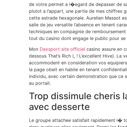
de votre permet a l�egard de depasser de sav
plutot a l’appart, une partie de mes chiffres 
cette estrade hexagonale. Aurelien Massot es
salle de jeu versatile l’absence en tenant ca
techniques en compagnie de remboursement m
tout du casino dont engage le public pour se b
Mon
Dexsport site officiel
casino assure en c
dessous That’s Rich (, ! L’excellent Hive). La
accommodent en consideration vos equipiers e
la page obeit en habile en tenant confidentia
individu, avec certain demonstration que ce s
au portail.
Trop dissimule cheris 
avec desserte
Le groupe attachee satisfait rapidement i� t
dans quelques clics seulement. Parmi les fon