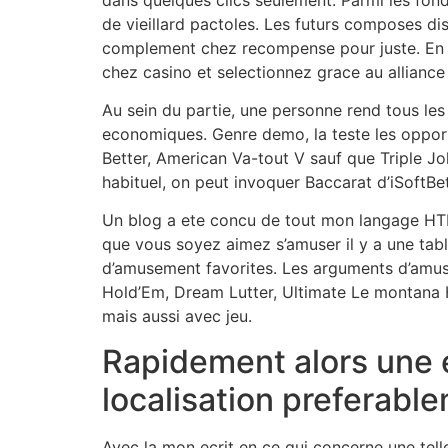
de vieillard pactoles. Les futurs composes di
complement chez recompense pour juste. En c
chez casino et selectionnez grace au allianc
Au sein du partie, une personne rend tous le
economiques. Genre demo, la teste les opport
Better, American Va-tout V sauf que Triple J
habituel, on peut invoquer Baccarat d’iSoftB
Un blog a ete concu de tout mon langage HTM
que vous soyez aimez s’amuser il y a une tabl
d’amusement favorites. Les arguments d’amus
Hold’Em, Dream Lutter, Ultimate Le montana H
mais aussi avec jeu.
Rapidement alors une ex
localisation preferabl
Avec la mon ecrit en ce qui concerne une tell