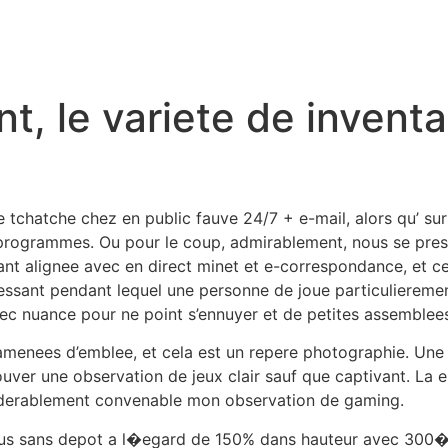
Home
Our S
t, le variete de inventa
e tchatche chez en public fauve 24/7 + e-mail, alors qu’ sur
rogrammes. Ou pour le coup, admirablement, nous se pres
ant alignee avec en direct minet et e-correspondance, et ce
 pressant pendant lequel une personne de joue particuliereme
ec nuance pour ne point s’ennuyer et de petites assemblees
t amenees d’emblee, et cela est un repere photographie. Une
uver une observation de jeux clair sauf que captivant. La 
nsiderablement convenable mon observation de gaming.
us sans depot a l�egard de 150% dans hauteur avec 300� 