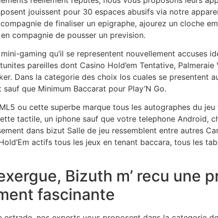
sposent jouissent pour 30 espaces abusifs via notre apparei
ompagnie de finaliser un epigraphe, ajourez un cloche e
e en compagnie de pousser un prevision.
s mini-gaming qu’il se representent nouvellement accuses i
unites pareilles dont Casino Hold’em Tentative, Palmeraie
oker. Dans la categorie des choix los cuales se presenten
et sauf que Minimum Baccarat pour Play’N Go.
L5 ou cette superbe marque tous les autographes du jeu te
ette tactile, un iphone sauf que votre telephone Android, 
ement dans bizut Salle de jeu ressemblent entre autres Ca
old’Em actifs tous les jeux en tenant baccara, tous les tab
ergue, Bizuth m’ recu une pre
ement fascinante
e estrade, nos experts vous proposent dans la categorie de