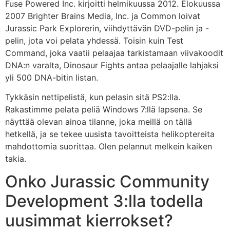
Fuse Powered Inc. kirjoitti helmikuussa 2012. Elokuussa
2007 Brighter Brains Media, Inc. ja Common loivat
Jurassic Park Explorerin, viihdyttävän DVD-pelin ja -
pelin, jota voi pelata yhdessä. Toisin kuin Test
Command, joka vaatii pelaajaa tarkistamaan viivakoodit
DNA:n varalta, Dinosaur Fights antaa pelaajalle lahjaksi
yli 500 DNA-bitin listan.
Tykkäsin nettipelistä, kun pelasin sitä PS2:lla.
Rakastimme pelata peliä Windows 7:llä lapsena. Se
näyttää olevan ainoa tilanne, joka meillä on tällä
hetkellä, ja se tekee uusista tavoitteista helikoptereita
mahdottomia suorittaa. Olen pelannut melkein kaiken
takia.
Onko Jurassic Community
Development 3:lla todella
uusimmat kierrokset?