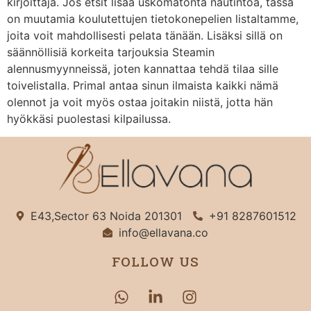
kirjoittaja. Jos etsit lisää uskomatonta nautintoa, tässä
on muutamia koulutettujen tietokonepelien listaltamme,
joita voit mahdollisesti pelata tänään. Lisäksi sillä on
säännöllisiä korkeita tarjouksia Steamin
alennusmyynneissä, joten kannattaa tehdä tilaa sille
toivelistalla. Primal antaa sinun ilmaista kaikki nämä
olennot ja voit myös ostaa joitakin niistä, jotta hän
hyökkäsi puolestasi kilpailussa.
E43,Sector 63 Noida 201301
+91 8287601512
info@ellavana.co
FOLLOW US