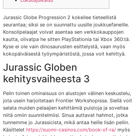
Luksusjulkaisu
Jurassic Globe Progression 2 kokeilee tieteellistä
seurantaa; siksi se on suunnattu uusille joukkuefaneille.
Konsolipelaajat voivat asentaa sen verkkokauppojen
kautta, olivatpa he sitten PlayStationia tai Xbox 360:tä.
Kyse ei ole vain dinosaurusten esittelystä, vaan myös
kokopäiväisestä työympäristöstä, jossa voit kehittyä.
Jurassic Globen
kehitysvaiheesta 3
Pelin toinen ominaisuus on alustojen välinen keskustelu,
jota usein harjoitetaan Frontier Workshopissa.
Siellä voit
selata muiden pelaajien kehittämiä puistoja ja soveltaa
niitä omiin suunnitelmiisi. Sinua auttavat hahmot, jotka
tunnemme jo Jurassicista, mikä antaa heille lisän peliin.
Käsittelet
https://suomi-casinos.com/book-of-ra/
myös