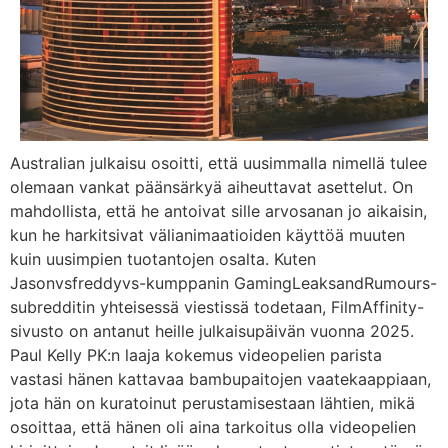
Australian julkaisu osoitti, että uusimmalla nimellä tulee
olemaan vankat päänsärkyä aiheuttavat asettelut. On
mahdollista, että he antoivat sille arvosanan jo aikaisin,
kun he harkitsivat välianimaatioiden käyttöä muuten
kuin uusimpien tuotantojen osalta. Kuten
Jasonvsfreddyvs-kumppanin GamingLeaksandRumours-
subredditin yhteisessä viestissä todetaan, FilmAffinity-
sivusto on antanut heille julkaisupäivän vuonna 2025.
Paul Kelly PK:n laaja kokemus videopelien parista
vastasi hänen kattavaa bambupaitojen vaatekaappiaan,
jota hän on kuratoinut perustamisestaan ​​lähtien, mikä
osoittaa, että hänen oli aina tarkoitus olla videopelien