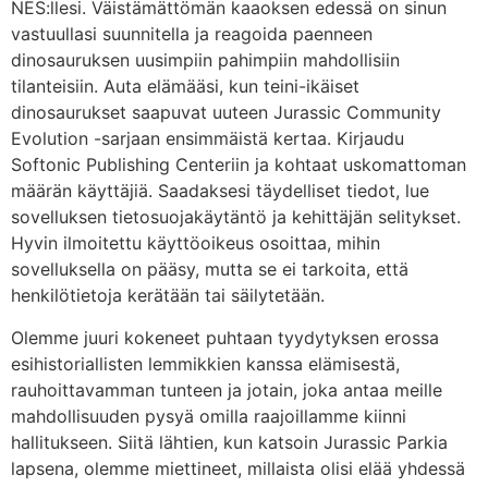
NES:llesi. Väistämättömän kaaoksen edessä on sinun
vastuullasi suunnitella ja reagoida paenneen
dinosauruksen uusimpiin pahimpiin mahdollisiin
tilanteisiin. Auta elämääsi, kun teini-ikäiset
dinosaurukset saapuvat uuteen Jurassic Community
Evolution -sarjaan ensimmäistä kertaa. Kirjaudu
Softonic Publishing Centeriin ja kohtaat uskomattoman
määrän käyttäjiä. Saadaksesi täydelliset tiedot, lue
sovelluksen tietosuojakäytäntö ja kehittäjän selitykset.
Hyvin ilmoitettu käyttöoikeus osoittaa, mihin
sovelluksella on pääsy, mutta se ei tarkoita, että
henkilötietoja kerätään tai säilytetään.
Olemme juuri kokeneet puhtaan tyydytyksen erossa
esihistoriallisten lemmikkien kanssa elämisestä,
rauhoittavamman tunteen ja jotain, joka antaa meille
mahdollisuuden pysyä omilla raajoillamme kiinni
hallitukseen. Siitä lähtien, kun katsoin Jurassic Parkia
lapsena, olemme miettineet, millaista olisi elää yhdessä