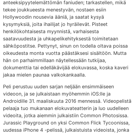
anteeksipyytelemättömän faniuden; tarkastellen, mikä
tekee joukkueesta menestyvän, nostaen esiin
Hollywoodin nousevia ääniä, ja saatat kysyä
kysymyksiä, joita ihailijat jo hyräilevät. Pisteet
henkilökohtaisesta myynnistä, varhaisesta
saatavuudesta ja uhkapelikehityksestä toimitetaan
sähköpostitse. Pettynyt, sinun on todella oltava poissa
oikeudesta monta vuotta päästäksesi sisältöön. Mutta
hän on parhaimmillaan näytellessään tutkijaa,
dokumenttia tai edelläkävijää elokuvassa, koska kaveri
jakaa mielen paunaa valkokankaalla.
Peli perustuu uuden sarjan neljään ensimmäiseen
videoon, ja se julkaistaan ​​myöhemmin iOS:lle ja
Androidille 31. maaliskuuta 2016 mennessä. Videopelistä
pelaaja tuo mukanaan elokuvateatterin ja luo uudelleen
videoita, jotka aiemmin julkaistiin Common Photosissa.
Jurassic Playground on yksi Common Flick Tycoonissa,
uudessa iPhone 4 -pelissä, julkaistuista videoista, jonka