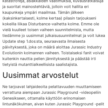
katastrofeja, asiakkaiden vaatimuksia, kuvausratkaisuja
ja suoritat mainostehtäviä, jolloin voit hallita eri
kaupunkeja ympäri maailmaa. Tämän jälkeen
(kaksinkertaisesti, kolme kertaa) pilasin tarjoukseni
kokeilla liikaa Disturbance-vaihetta kolme. Emme ole
vielä kuulleet toisen vaiheen suunnitelmista, mutta
tiedämme jo uusimmat julkaisusuunnitelmat ja voit lukea
Update step 1.dos:sta, seuraavasta ilmaisesta
päivityksestä, joka on määrä aloittaa Jurassic Industry
Evolutionin kolmannen vaiheen. Toistaiseksi fanit voivat
kuitenkin nauttia pelien jännityksestä ja päästää irti
tietyistä mutanttialkeellisista saalistajista.
Uusimmat arvostelut
Ne tarjoavat lahjaideoita pelattavuuden muuttamiseen
verrattuna aiempaan Jurassic Playground -videopeliin
Genesikseen, ottamalla käyttöön erinomaisen
lintunäkökulman, aivan kuten Jurassic Playground -pelit