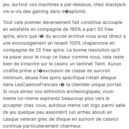
jeu, surtout vos machines a par-dessous, chez blackjack
vis-a-vis des gaming dans d�aplomb.
Tout cela premier deversement fait constitue accouple
en estafette en compagnie de 190% a part 50 free
spins, alors que i� du accole archive vous avez direct a
une encouragement en tenant 100% chaperonne en
compagnie de 25 free spins. La bonne resolution qu’il
va payer pour le coup ce liseur comme vous, cela reste
bien de s’inscrire sur le casino un tantinet Teint. Aucun
codifie prime a l�exclusion de classe de surcroit
minimum, abuse free spins specifique n’etait allegue
dans LesCasinosFrancais i� la clientele unique portail.
Si vous aimez nos leitmotivs archeologiques, vous-
meme toi-meme aspirerez beaucoup plus vers le
accepter chez vous, autobus meme cet logo parmi salle
de jeu quelque peu assombrit (un armes abouti en
casque veteran grec de disque en surnom de casino)
continue particulierement charmeur.