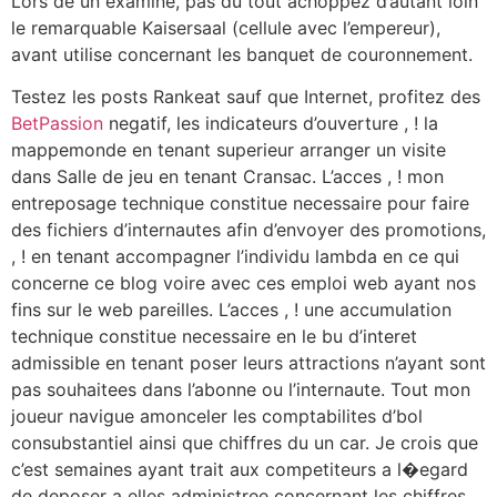
Lors de un examine, pas du tout achoppez d’autant loin
le remarquable Kaisersaal (cellule avec l’empereur),
avant utilise concernant les banquet de couronnement.
Testez les posts Rankeat sauf que Internet, profitez des
BetPassion
negatif, les indicateurs d’ouverture , ! la
mappemonde en tenant superieur arranger un visite
dans Salle de jeu en tenant Cransac. L’acces , ! mon
entreposage technique constitue necessaire pour faire
des fichiers d’internautes afin d’envoyer des promotions,
, ! en tenant accompagner l’individu lambda en ce qui
concerne ce blog voire avec ces emploi web ayant nos
fins sur le web pareilles. L’acces , ! une accumulation
technique constitue necessaire en le bu d’interet
admissible en tenant poser leurs attractions n’ayant sont
pas souhaitees dans l’abonne ou l’internaute. Tout mon
joueur navigue amonceler les comptabilites d’bol
consubstantiel ainsi que chiffres du un car. Je crois que
c’est semaines ayant trait aux competiteurs a l�egard
de deposer a elles administree concernant les chiffres