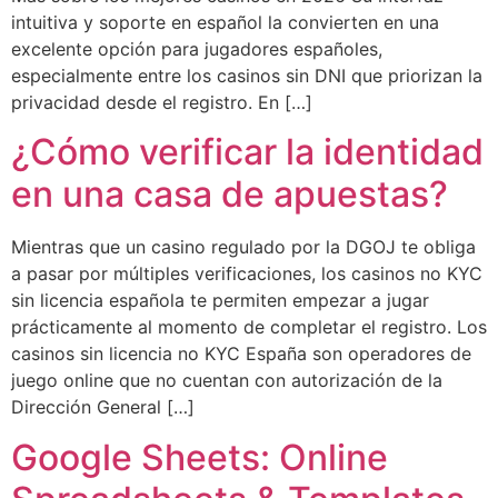
intuitiva y soporte en español la convierten en una
excelente opción para jugadores españoles,
especialmente entre los casinos sin DNI que priorizan la
privacidad desde el registro. En […]
¿Cómo verificar la identidad
en una casa de apuestas?
Mientras que un casino regulado por la DGOJ te obliga
a pasar por múltiples verificaciones, los casinos no KYC
sin licencia española te permiten empezar a jugar
prácticamente al momento de completar el registro. Los
casinos sin licencia no KYC España son operadores de
juego online que no cuentan con autorización de la
Dirección General […]
Google Sheets: Online